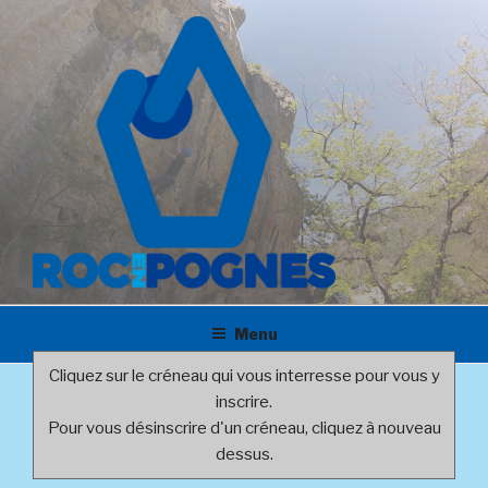
Aller
au
contenu
principal
ROC EN POGNES – CLUB
Club d'escalade à Rosny sous Bois
D'ESCALADE À ROSNY SOUS
Menu
BOIS
Cliquez sur le créneau qui vous interresse pour vous y
inscrire.
Pour vous désinscrire d'un créneau, cliquez à nouveau
dessus.