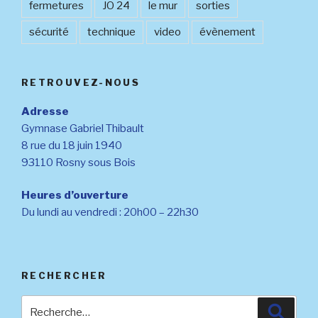
fermetures
JO 24
le mur
sorties
sécurité
technique
video
évènement
RETROUVEZ-NOUS
Adresse
Gymnase Gabriel Thibault
8 rue du 18 juin 1940
93110 Rosny sous Bois
Heures d’ouverture
Du lundi au vendredi : 20h00 – 22h30
RECHERCHER
Recherche
Reche