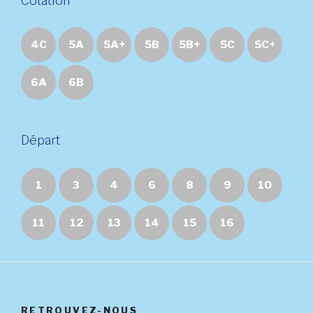
Cotation
4C
5A
5A+
5B
5B+
5C
5C+
6A
6B
Départ
1
3
4
6
8
9
10
11
12
13
14
15
16
RETROUVEZ-NOUS