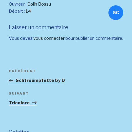
Ouvreur :
Colin Bossu
Départ :
14
5C
Laisser un commentaire
Vous devez
vous connecter
pour publier un commentaire.
Navigation
Article
PRÉCÉDENT
de
précédent
Schtroumpfette by D
l’article
Article
SUIVANT
suivant
Tricolore