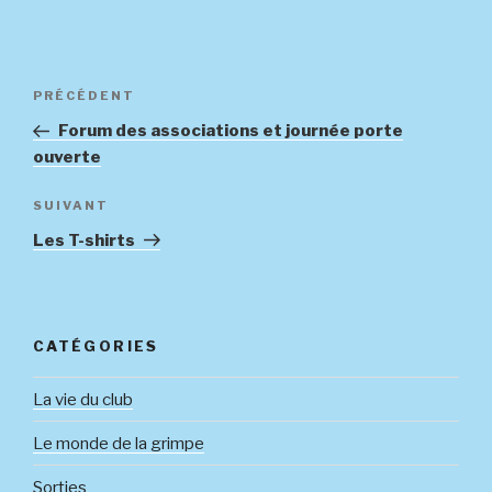
Navigation
Article
PRÉCÉDENT
de
précédent
Forum des associations et journée porte
l’article
ouverte
Article
SUIVANT
suivant
Les T-shirts
CATÉGORIES
La vie du club
Le monde de la grimpe
Sorties