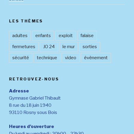
LES THÈMES
adultes
enfants
exploit
falaise
fermetures
JO 24
le mur
sorties
sécurité
technique
video
évènement
RETROUVEZ-NOUS
Adresse
Gymnase Gabriel Thibault
8 rue du 18 juin 1940
93110 Rosny sous Bois
Heures d’ouverture
Du lundi au vendredi : 20h00 – 22h30