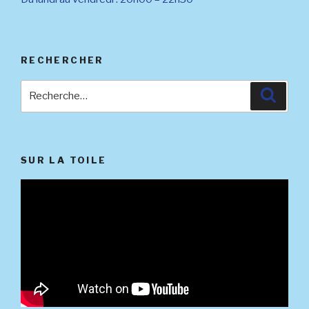
RECHERCHER
Recherche
Reche
pour
:
SUR LA TOILE