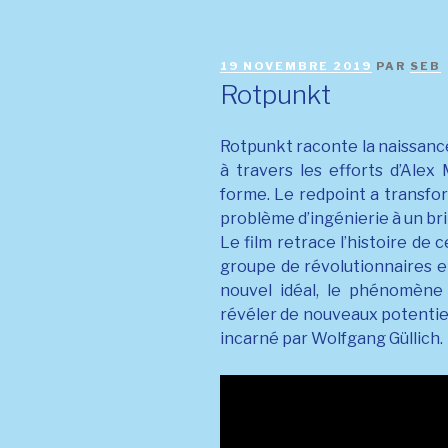
PUBLIÉ
19 NOVEMBRE 2019
PAR
SEB
LE
Rotpunkt
Rotpunkt raconte la naissance,
à travers les efforts d’Alex 
forme. Le redpoint a transform
problème d’ingénierie à un bri
Le film retrace l’histoire de 
groupe de révolutionnaires en
nouvel idéal, le phénomène
révéler de nouveaux potentiel
incarné par Wolfgang Güllich.