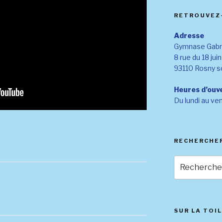
RETROUVEZ
Adresse
Gymnase Gabri
8 rue du 18 jui
93110 Rosny s
Heures d’ouv
Du lundi au ve
RECHERCHE
Recherche
pour
:
SUR LA TOI