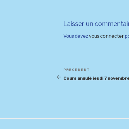
Laisser un commentai
Vous devez
vous connecter
po
Navigation
Article
PRÉCÉDENT
de
précédent
Cours annulé jeudi 7 novembr
l’article