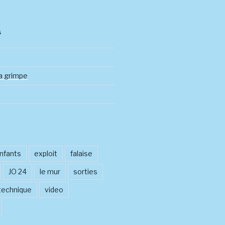
S
a grimpe
S
nfants
exploit
falaise
JO 24
le mur
sorties
technique
video