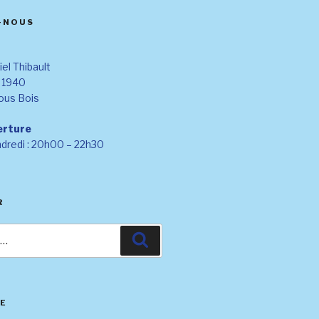
-NOUS
el Thibault
n 1940
ous Bois
erture
ndredi : 20h00 – 22h30
R
Recherche
LE